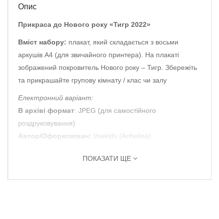
Опис
Прикраса до Нового року «Тигр 2022»
Вміст набору:
плакат, який складається з восьми
аркушів А4 (для звичайного принтера). На плакаті
зображений покровитель Нового року – Тигр. Збережіть
та прикрашайте групову кімнату / клас чи залу
Електронний варіант:
В архіві формат
: JPEG (для самостійного
роздруковування)
Автор/Оформлювач:
Vsekids (Anhelina)
ПОКАЗАТИ ЩЕ