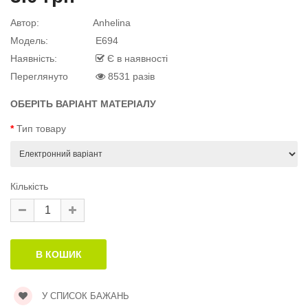
квітку
 дитини»..
Автор:
Anhelina
Модель:
E694
Наявність:
Є в наявності
Переглянуто
8531 разів
й матеріал
.
ОБЕРІТЬ ВАРІАНТ МАТЕРІАЛУ
Тип товару
й матеріал
Кількість
й матеріал
.
У СПИСОК БАЖАНЬ