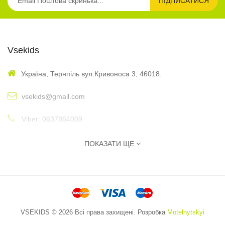
ПІДПИСАТИСЯ
Vsekids
Україна, Тернпіль вул.Кривоноса 3, 46018.
vsekids@gmail.com
Viber: 0637864009
: 10:00 - 17:00
Графік
ПОКАЗАТИ ЩЕ
Інформація
Автори
Спеціальни пропозиції
VSEKIDS © 2026 Всі права захищені. Розробка
Motelnytskyi