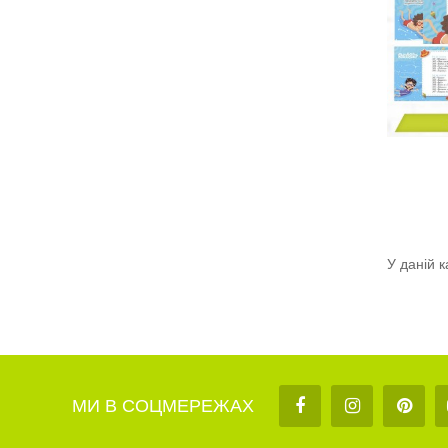
(0)
10.0 грн
Доступно:
68
Продано:
32
ДОДАТИ В КОШИК
У даній к
МИ В СОЦМЕРЕЖАХ