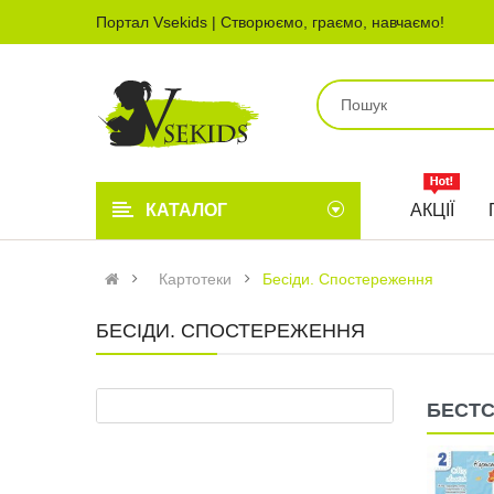
Портал Vsekids | Створюємо, граємо, навчаємо!
КАТАЛОГ
АКЦІЇ
Картотеки
Бесіди. Спостереження
БЕСІДИ. СПОСТЕРЕЖЕННЯ
БЕСТ
Картотека ігор з паличками
Кюїзенера. 2 частина (1..