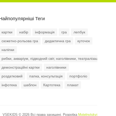
Найпопулярніші Теги
картки
набір
інформація
гра
лепбук
сюжетно-рольова гра
дидактична гра
куточок
наліпки
рибки, акваріум, підводний світ, наголівники, театралізація, роль
демонстраційні картки
наголівники
роздатковий
папка, консультація
портфоліо
інфотека
шаблон
Картотека
плакат
VSEKIDS © 2026 Всі права захищені. Розробка
Motelnytskyi