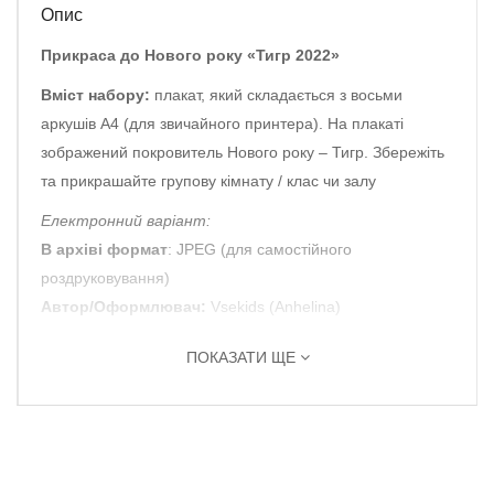
Опис
Прикраса до Нового року «Тигр 2022»
Вміст набору:
плакат, який складається з восьми
аркушів А4 (для звичайного принтера). На плакаті
зображений покровитель Нового року – Тигр. Збережіть
та прикрашайте групову кімнату / клас чи залу
Електронний варіант:
В архіві формат
: JPEG (для самостійного
роздруковування)
Автор/Оформлювач:
Vsekids (Anhelina)
ПОКАЗАТИ ЩЕ