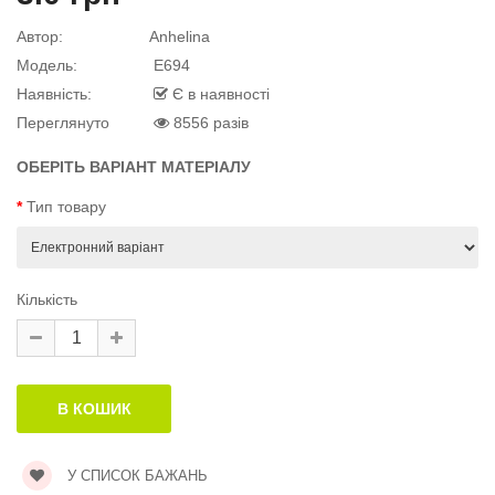
квітку
 дитини»..
Автор:
Anhelina
Модель:
E694
Наявність:
Є в наявності
Переглянуто
8556 разів
й матеріал
.
ОБЕРІТЬ ВАРІАНТ МАТЕРІАЛУ
Тип товару
й матеріал
Кількість
й матеріал
.
У СПИСОК БАЖАНЬ