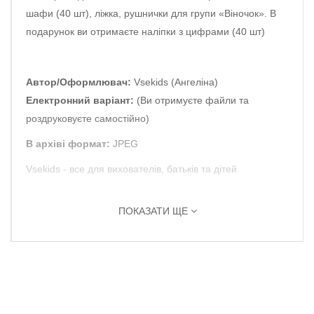
шафи (40 шт), ліжка, рушнички для групи «Віночок». В
подарунок ви отримаєте наліпки з цифрами (40 шт)
Автор/Оформлювач:
Vsekids (Ангеліна)
Електронний варіант:
(Ви отримуєте файли та
роздруковуєте самостійно)
В архіві формат:
JPEG
Vsekids - все для вихователів, батьків та дітей
ПОКАЗАТИ ЩЕ