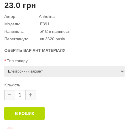
23.0 грн
квітку
 дитини»..
Автор:
Anhelina
Модель:
E391
Наявність:
Є в наявності
й матеріал
.
Переглянуто
3620 разів
ОБЕРІТЬ ВАРІАНТ МАТЕРІАЛУ
Тип товару
й матеріал
Кількість
й матеріал
.