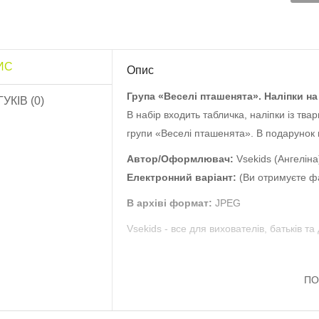
ИС
Опис
Група «Веселі пташенята». Наліпки на
ГУКІВ (0)
В набір входить табличка, наліпки із тв
групи «Веселі пташенята». В подарунок 
Автор/Оформлювач:
Vsekids (Ангеліна
Електронний варіант:
(Ви отримуєте ф
озфарбуй квітку
Обов’язки дитини»..
В архіві формат:
JPEG
10.0 грн
Vsekids - все для вихователів, батьків та 
Роздатковий матеріал
Садівник”..
ПО
13.0 грн