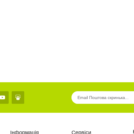
Роздатковий матеріал
Птахи”..
16.0 грн
Роздатковий матеріал
«Тварини»..
20.0 грн
Інформація
Сервіси