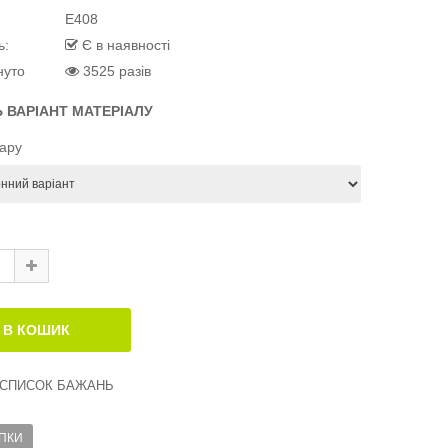
E408
ь:
Є в наявності
нуто
3525 разів
Ь ВАРІАНТ МАТЕРІАЛУ
вару
 СПИСОК БАЖАНЬ
ІПКИ