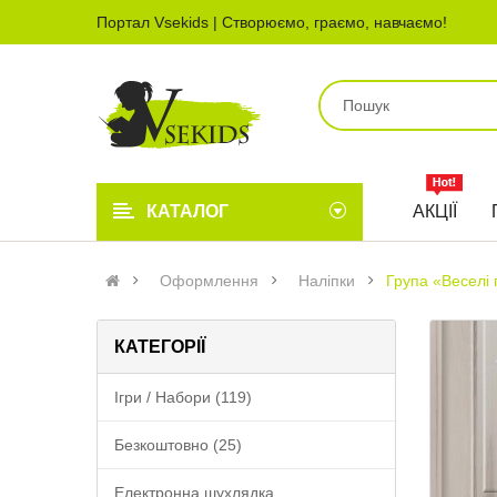
Портал Vsekids | Створюємо, граємо, навчаємо!
КАТАЛОГ
АКЦІЇ
Оформлення
Наліпки
Група «Веселі 
КАТЕГОРІЇ
Ігри / Набори (119)
Безкоштовно (25)
Електронна шухлядка