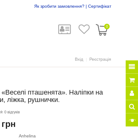
Як зробити замовлення?
|
Сертифікат
0
Вхід
Реєстрація
 «Веселі пташенята». Наліпки на
, ліжка, рушнички.
0 відгуків
 грн
Anhelina