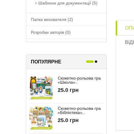
Шаблони для документації (5)
Папка вихователя (2)
ОП
Розробки авторів (0)
ВІД
Співпраця з батьками (17)
ПОПУЛЯРНЕ
Сюжетно-рольова гра
Р
«Школа»..
«
25.0 грн
Сюжетно-рольова гра
«Бібліотека»..
“
25.0 грн