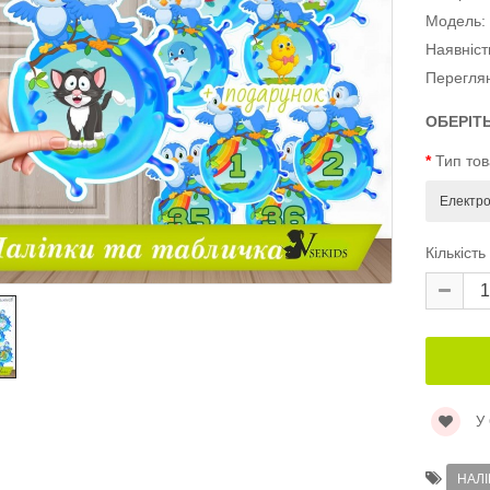
Модель:
Наявніст
Перегля
ОБЕРІТ
Тип то
Кількість
У
НАЛ