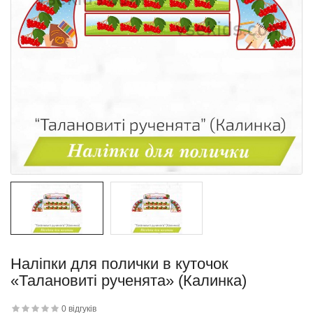
квітку
 дитини»..
Наліпки для полички в куточок
й матеріал
«Талановиті рученята» (Калинка)
.
0 відгуків