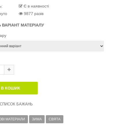
ь:
Є в наявності
нуто
9877 разів
Ь ВАРІАНТ МАТЕРІАЛУ
вару
 СПИСОК БАЖАНЬ
ВІ МАТЕРІАЛИ
ЗИМА
СВЯТА