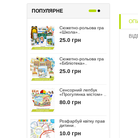
ПОПУЛЯРНЕ
ОП
Сюжетно-рольова гра
Р
«Школа»..
«
ВІД
25.0 грн
Сюжетно-рольова гра
«Бібліотека»..
“
25.0 грн
Сенсорний лепбук
«Прогулянка містом» ..
“
80.0 грн
Розфарбуй квітку прав
дитини..
10.0 грн