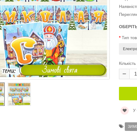
Наявніст
Перегля
ОБЕРІТ
Тип то
Кількість
У
ЗИМО