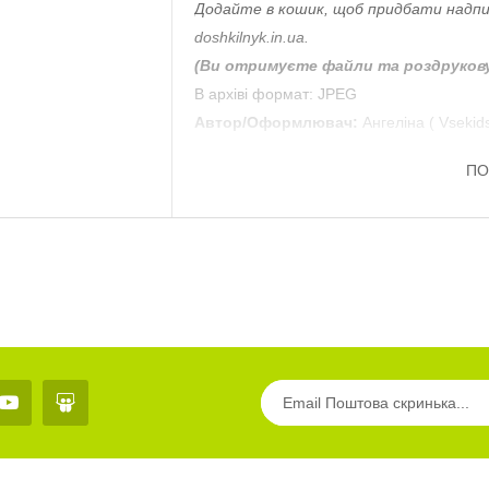
Додайте в кошик, щоб придбати надпис
doshkilnyk.in.ua.
(Ви отримуєте файли та роздруков
В архіві формат: JPEG
Автор/Оформлювач:
Ангеліна ( Vsekid
ПО