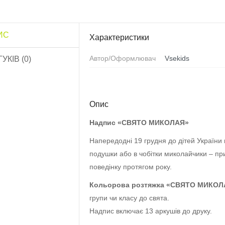
ИС
Характеристики
озфарбуй квітку
Обов’язки дитини»..
Автор/Оформлювач
Vsekids
ГУКІВ (0)
10.0 грн
Роздатковий матеріал
Садівник”..
Опис
13.0 грн
Надпис «СВЯТО МИКОЛАЯ»
Напередодні 19 грудня до дітей України 
Роздатковий матеріал
Птахи”..
подушки або в чобітки миколайчики – при
16.0 грн
поведінку протягом року.
Кольорова розтяжка «СВЯТО МИКО
Роздатковий матеріал
групи чи класу до свята.
«Тварини»..
Надпис включає 13 аркушів до друку.
20.0 грн