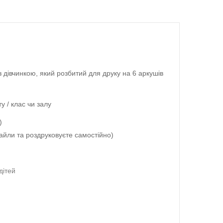
з дівчинкою, який розбитий для друку на 6 аркушів
у / клас чи залу
)
айли та роздруковуєте самостійно)
дітей