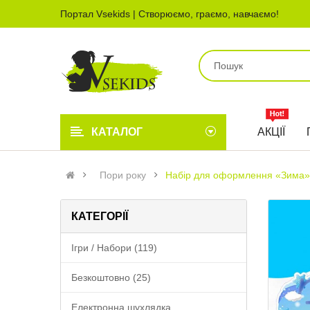
Портал Vsekids | Створюємо, граємо, навчаємо!
КАТАЛОГ
АКЦІЇ
Пори року
Набір для оформлення «Зима»
КАТЕГОРІЇ
Ігри / Набори (119)
Безкоштовно (25)
Електронна шухлядка