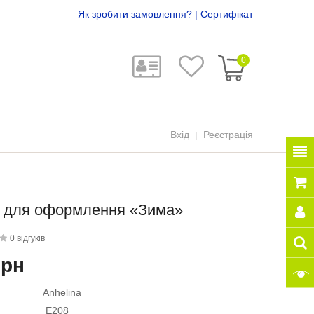
Як зробити замовлення?
|
Сертифікат
0
Вхід
Реєстрація
р для оформлення «Зима»
0 відгуків
грн
Anhelina
E208