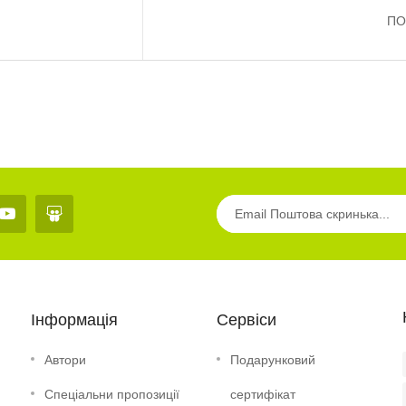
- Ввійти у свій профіль чи зареєструвати
ПО
- Додати в кошик та підтвердити замовл
- Перейдіть в особистий кабінет, для тог
Інформація
Сервіси
Автори
Подарунковий
Спеціальни пропозиції
сертифікат