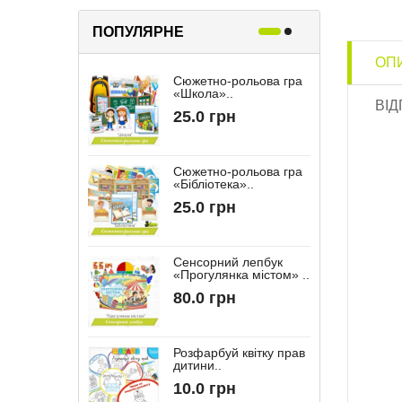
ПОПУЛЯРНЕ
ОП
Сюжетно-рольова гра
Р
«Школа»..
«
ВІД
25.0 грн
Сюжетно-рольова гра
«Бібліотека»..
“
25.0 грн
Сенсорний лепбук
«Прогулянка містом» ..
“
80.0 грн
Розфарбуй квітку прав
дитини..
10.0 грн