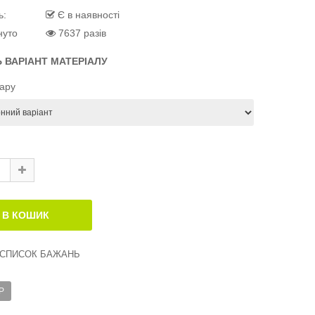
ь:
Є в наявності
нуто
7637 разів
Ь ВАРІАНТ МАТЕРІАЛУ
вару
 СПИСОК БАЖАНЬ
Р