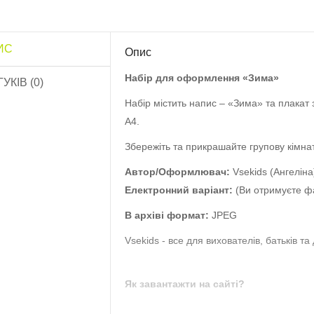
ИС
Опис
озфарбуй квітку
Обов’язки дитини»..
Набір для оформлення «Зима»
ГУКІВ (0)
10.0 грн
Набір містить напис – «Зима» та плакат 
А4.
Роздатковий матеріал
Садівник”..
Збережіть та прикрашайте групову кімнат
13.0 грн
Автор/Оформлювач:
Vsekids (Ангеліна
Електронний варіант:
(Ви отримуєте ф
Роздатковий матеріал
Птахи”..
В архіві формат:
JPEG
16.0 грн
Vsekids - все для вихователів, батьків та 
Роздатковий матеріал
Як завантажти на сайті?
«Тварини»..
20.0 грн