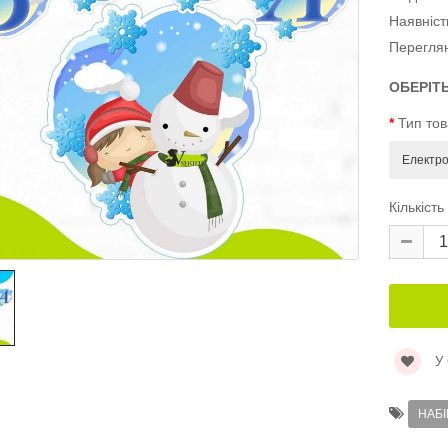
Наявніст
Перегля
ОБЕРІТ
Тип то
Кількість
У
НАБІ