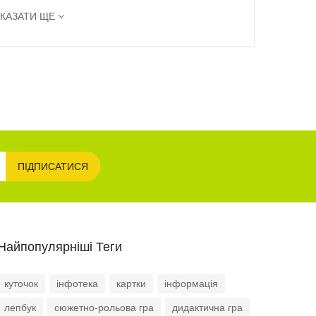
сь
КАЗАТИ ЩЕ
ення
о, щоб завантажити.
ПІДПИСАТИСЯ
Найпопулярніші Теги
куточок
інфотека
картки
інформація
лепбук
сюжетно-рольова гра
дидактична гра