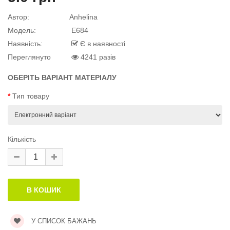
Автор:
Anhelina
й матеріал
Модель:
E684
Наявність:
Є в наявності
Переглянуто
4241 разів
й матеріал
ОБЕРІТЬ ВАРІАНТ МАТЕРІАЛУ
.
Тип товару
Кількість
У СПИСОК БАЖАНЬ