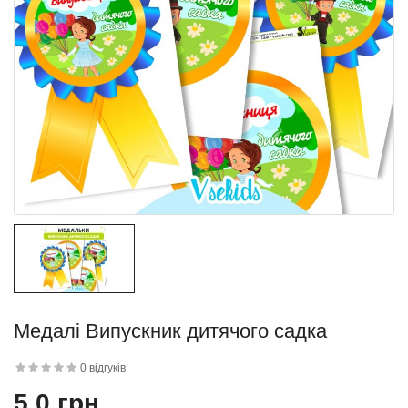
квітку
 дитини»..
Медалі Випускник дитячого садка
й матеріал
.
0 відгуків
5.0 грн