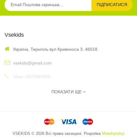
ПІДПИСАТИСЯ
Vsekids
Україна, Тернпіль вул.Кривоноса 3, 46018.
vsekids@gmail.com
Viber: 0637864009
: 10:00 - 17:00
Графік
ПОКАЗАТИ ЩЕ
Інформація
Автори
Спеціальни пропозиції
VSEKIDS © 2026 Всі права захищені. Розробка
Motelnytskyi