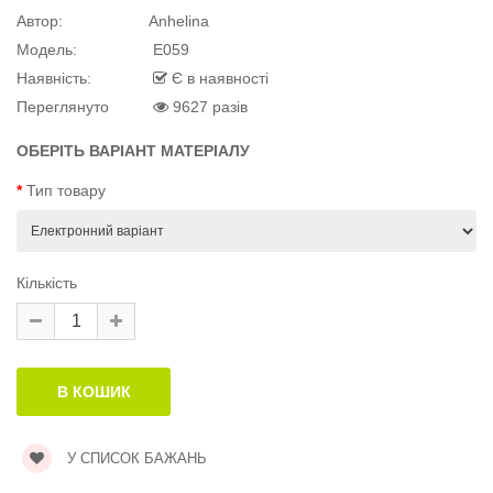
Автор:
Anhelina
й матеріал
Модель:
E059
Наявність:
Є в наявності
Переглянуто
9627 разів
ОБЕРІТЬ ВАРІАНТ МАТЕРІАЛУ
й матеріал
.
Тип товару
Кількість
У СПИСОК БАЖАНЬ