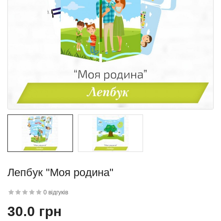
квітку
 дитини»..
Лепбук "Моя родина"
й матеріал
0 відгуків
.
30.0 грн