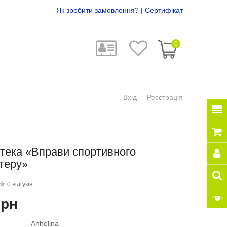
Як зробити замовлення?
|
Сертифікат
0
Вхід
Реєстрація
тека «Вправи спортивного
теру»
0 відгуків
грн
Anhelina