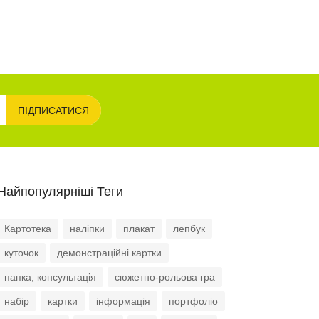
ПІДПИСАТИСЯ
Найпопулярніші Теги
Картотека
наліпки
плакат
лепбук
куточок
демонстраційні картки
папка, консультація
сюжетно-рольова гра
набір
картки
інформація
портфоліо