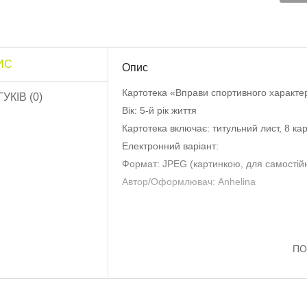
озфарбуй квітку
ИС
Опис
Обов’язки дитини»..
10.0 грн
Картотека «Вправи спортивного характе
ГУКІВ (0)
Вік: 5-й рік життя
Картотека включає: титульний лист, 8 кар
Роздатковий матеріал
Садівник”..
Електронний варіант:
13.0 грн
Формат: JPEG (картинкою, для самостій
Автор/Оформлювач: Anhelina
Роздатковий матеріал
Птахи”..
16.0 грн
ПО
Роздатковий матеріал
«Тварини»..
20.0 грн