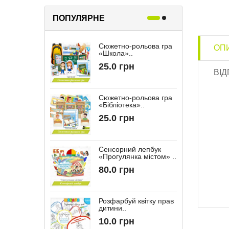
ПОПУЛЯРНЕ
Сюжетно-рольова гра
Р
ОП
«Школа»..
«
25.0 грн
ВІД
Сюжетно-рольова гра
«Бібліотека»..
“
25.0 грн
Сенсорний лепбук
«Прогулянка містом» ..
“
80.0 грн
Розфарбуй квітку прав
дитини..
10.0 грн