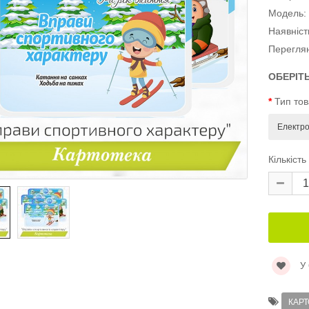
Модель:
Наявніст
Перегля
ОБЕРІТ
Тип то
Кількість
У
КАРТ