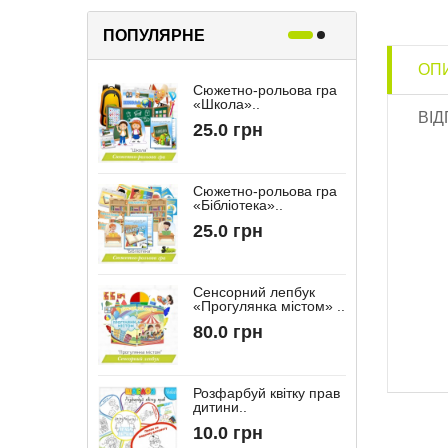
ПОПУЛЯРНЕ
ОП
Сюжетно-рольова гра
Р
«Школа»..
«
ВІД
25.0 грн
Сюжетно-рольова гра
«Бібліотека»..
“
25.0 грн
Сенсорний лепбук
«Прогулянка містом» ..
“
80.0 грн
Розфарбуй квітку прав
дитини..
10.0 грн