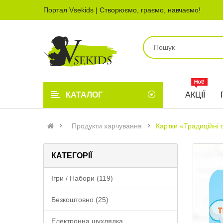
Портал Vsekids | Створюємо, граємо, навчаємо!
КАТАЛОГ
АКЦІЇ
Продукти харчування
Картки «Традиційні с
КАТЕГОРІЇ
Ігри / Набори (119)
Безкоштовно (25)
Електронна шухлядка