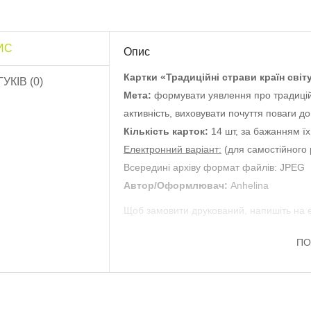
ИС
Опис
озфарбуй квітку
Обов’язки дитини»..
Картки «Традиційні страви країн світ
ГУКІВ (0)
10.0 грн
Мета:
формувати уявлення про традиційн
активність, виховувати почуття поваги д
Кількість карток:
14 шт, за бажанням їх
Роздатковий матеріал
Садівник”..
Електронний варіант:
(для самостійного 
13.0 грн
Всередині архіву формат файлів: JPEG
Автор/Оформлювач:
Anhelina
Роздатковий матеріал
Щоб замовити друкований, напишіть на 
Птахи”..
16.0 грн
ПО
Роздатковий матеріал
«Тварини»..
20.0 грн