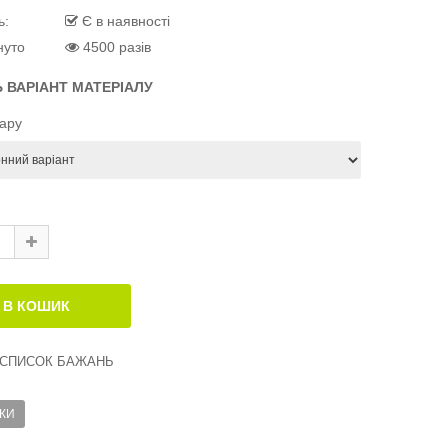
ь:
Є в наявності
нуто
4500 разів
Ь ВАРІАНТ МАТЕРІАЛУ
вару
 СПИСОК БАЖАНЬ
КИ