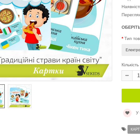
Наявніст
Перегля
ОБЕРІТ
Тип то
Кількість
У
КАРТ