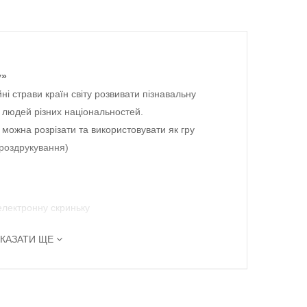
у»
і страви країн світу розвивати пізнавальну
о людей різних національностей.
 можна розрізати та використовувати як гру
роздрукування)
електронну скриньку
КАЗАТИ ЩЕ