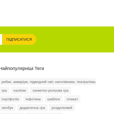
ПІДПИСАТИСЯ
Найпопулярніші Теги
рибки, акваріум, підводний світ, наголівники, театралізація, роль
гра
наліпки
сюжетно-рольова гра
портфоліо
інфотека
шаблон
плакат
лепбук
дидактична гра
роздатковий