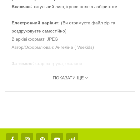
Включає:
титульний лист, ігрове поле з лабіринтом
Електронний варіант:
(Ви отримуєте файл zip та
роздруковуєте самостійно)
В архіві формат: JPEG
Автор/Оформлювач: Ангеліна ( Vsekids)
За темою:
старша група, екологія
ПОКАЗАТИ ЩЕ