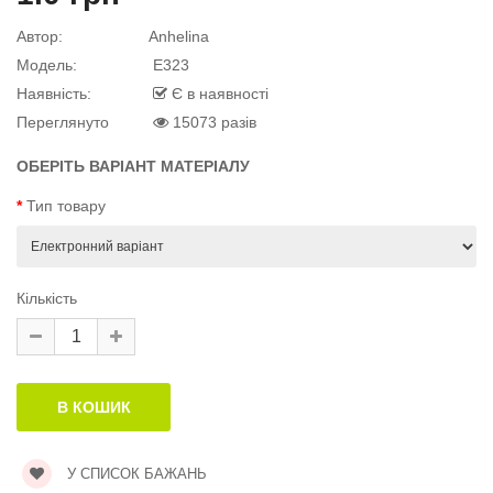
квітку
 дитини»..
Автор:
Anhelina
Модель:
E323
Наявність:
Є в наявності
Переглянуто
15073 разів
й матеріал
.
ОБЕРІТЬ ВАРІАНТ МАТЕРІАЛУ
Тип товару
й матеріал
Кількість
й матеріал
.
У СПИСОК БАЖАНЬ