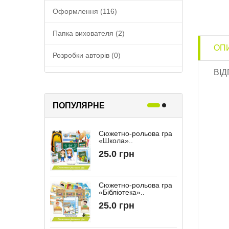
Оформлення (116)
Папка вихователя (2)
ОП
Розробки авторів (0)
ВІД
Співпраця з батьками (17)
ПОПУЛЯРНЕ
Сюжетно-рольова гра
Р
«Школа»..
«
25.0 грн
Сюжетно-рольова гра
«Бібліотека»..
“
25.0 грн