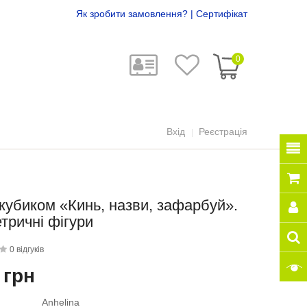
Як зробити замовлення?
|
Сертифікат
0
Вхід
Реєстрація
 кубиком «Кинь, назви, зафарбуй».
тричні фігури
0 відгуків
 грн
Anhelina