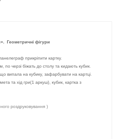
й». Геометричні фігури
ланелеграф прикріпити картку.
, по черзі біжать до столу та кидають кубик.
що випала на кубику, зафарбувати на картці.
ета та хід гри(1 аркуш), кубик, картка з
ного роздруковування )