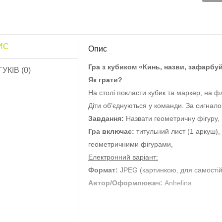
ИС
Опис
Гра з кубиком «Кинь, назви, зафарбу
ГУКІВ (0)
Як грати?
На столі покласти кубик та маркер, на ф
Діти об’єднуються у команди. За сигналом
Завдання:
Назвати геометричну фігуру, 
озфарбуй квітку
Гра включає:
титульний лист (1 аркуш), м
Обов’язки дитини»..
геометричними фігурами,
10.0 грн
Електронний варіант:
Формат:
JPEG (картинкою, для самостій
Роздатковий матеріал
Автор/Оформлювач:
Anhelina
Садівник”..
13.0 грн