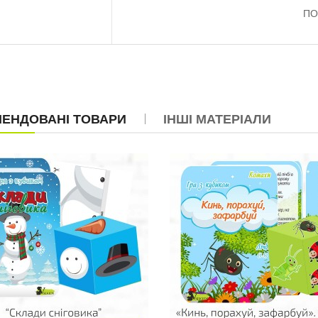
Роздатковий матеріал
ПО
Птахи”..
16.0 грн
Роздатковий матеріал
«Тварини»..
20.0 грн
ЕНДОВАНІ ТОВАРИ
ІНШІ МАТЕРІАЛИ