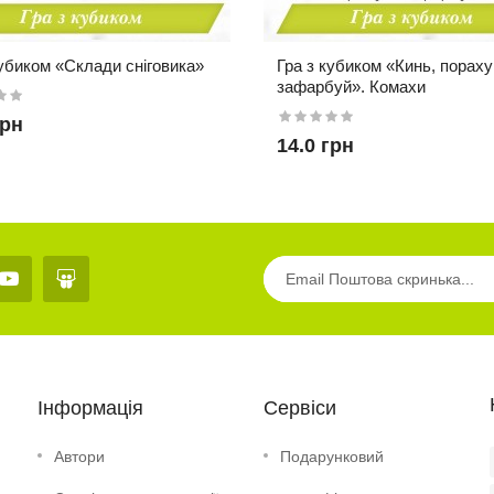
кубиком «Склади сніговика»
Гра з кубиком «Кинь, пораху
зафарбуй». Комахи
грн
14.0 грн
Інформація
Сервіси
 липучках
Гра на липучках
Демон
бок»
«Курочка ряба»..
матері
Автори
Подарунковий
словом