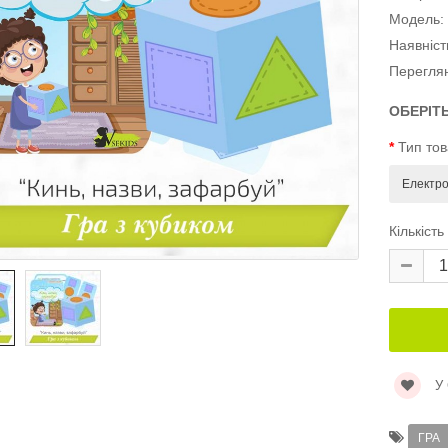
Модель:
Наявніст
Перегля
ОБЕРІТ
Тип то
Кількість
У
ГРА