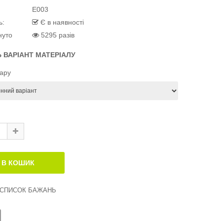
E003
ь:
Є в наявності
нуто
5295 разів
Ь ВАРІАНТ МАТЕРІАЛУ
вару
 СПИСОК БАЖАНЬ