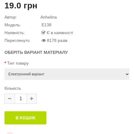
19.0 грн
квітку
 дитини»..
Автор:
Anhelina
Модель:
E138
Наявність:
Є в наявності
й матеріал
.
Переглянуто
8178 разів
ОБЕРІТЬ ВАРІАНТ МАТЕРІАЛУ
Тип товару
й матеріал
Кількість
й матеріал
.