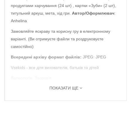
продуктами харчування (24 шт) , картки «Зуби» (2 шт),
титульний аркуш, мета, хід гри.
Автор/Оформлювач
:
Anhelina
Замовляйте яскраву та корисну гру в електронному
варіанті. (Ви отримуєте файли та роздруковуєте
самостійно)
Всередині архіву формат файлів:
JPEG: JPEG
Vsekids - все для вихователів, батьків та дітей
Валеологія, Здоров’я
ПОКАЗАТИ ЩЕ