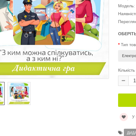
Модель:
Наявніст
Перегля
ОБЕРІТ
Тип то
Кількість
У
ДИД