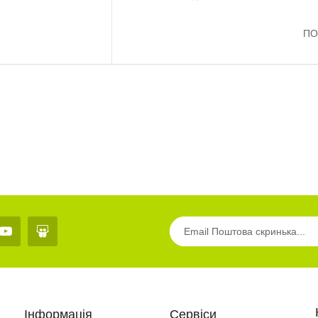
Роздатковий матеріал
Птахи”..
ПО
16.0 грн
Роздатковий матеріал
«Тварини»..
20.0 грн
Інформація
Сервіси