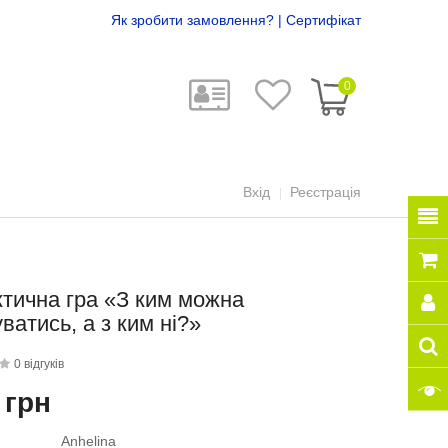
Як зробити замовлення?
|
Сертифікат
0
Вхід
Реєстрація
тична гра «З ким можна
уватись, а з ким ні?»
0 відгуків
 грн
Anhelina