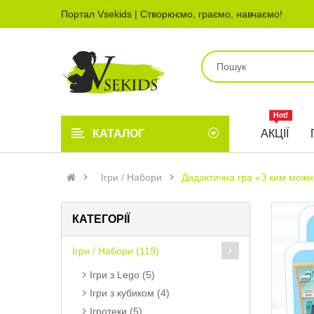
Портал Vsekids | Створюємо, граємо, навчаємо!
КАТАЛОГ
АКЦІЇ
Ігри / Набори
Дидактична гра «З ким можна
КАТЕГОРІЇ
Ігри / Набори (119)
Ігри з Lego (5)
Ігри з кубиком (4)
Ігротеки (5)