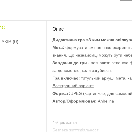
ИС
Опис
Дидактична гра «З ким можна спілкува
ГУКІВ (0)
Мета:
формувати вміння чітко розрізнят
знання, що незнайомці можуть бути не
Завдання до гри
- позначити зеленою ф
за допомогою, коли загубився.
озфарбуй квітку
Гра включає:
титульний аркуш, мета, кар
Обов’язки дитини»..
Електронний варіант:
10.0 грн
Формат:
JPEG (картинкою, для самостій
Автор/Оформлювач:
Anhelina
Роздатковий матеріал
Садівник”..
13.0 грн
4-й рік життя
Безпека життєдіяльності