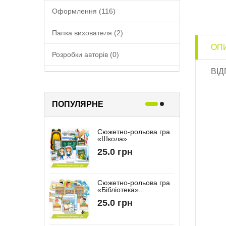
Оформлення (116)
Папка вихователя (2)
ОП
Розробки авторів (0)
ВІД
Співпраця з батьками (17)
ПОПУЛЯРНЕ
Сюжетно-рольова гра
Р
«Школа»..
«
25.0 грн
Сюжетно-рольова гра
«Бібліотека»..
“
25.0 грн