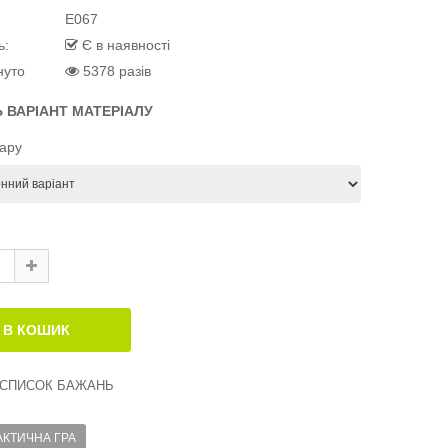
E067
ь:
Є в наявності
нуто
5378 разів
Ь ВАРІАНТ МАТЕРІАЛУ
вару
 СПИСОК БАЖАНЬ
АКТИЧНА ГРА