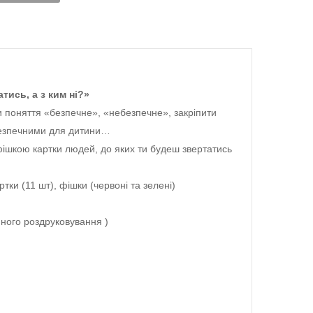
тись, а з ким ні?»
и поняття «безпечне», «небезпечне», закріпити
безпечними для дитини…
ішкою картки людей, до яких ти будеш звертатись
тки (11 шт), фішки (червоні та зелені)
ного роздруковування )