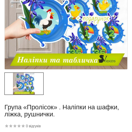
квітку
 дитини»..
Група «Пролісок» . Наліпки на шафки,
ліжка, рушнички.
й матеріал
.
0 відгуків