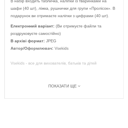
В набір входить табличка, наліпки із тваринками на
шафи (40 шт), ліжка, рушнички для групи «Пролісок». В
подарунок ви отримаєте наліпки з цифрами (40 шт).
Електронний варіант:
(Ви отримуєте файли та
роздруковуєте самостійно)
В архіві формат:
JPEG
Автор/Оформлювач:
Vsekids
Vsekids - все для вихователів, батьків та дітей
ПОКАЗАТИ ЩЕ