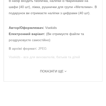
В набір входить табличка, наліпки із тваринками на
шафи (40 шт), ліжка, рушнички для групи «Метелики». В
подарунок ви отримаєте наліпки з цифрами (40 шт).
Автор/Оформлювач:
Vsekids
Електронний варіант:
(Ви отримуєте файли та
роздруковуєте самостійно)
В архіві формат:
JPEG
Vsekids - все для вихователів, батьків та дітей
ПОКАЗАТИ ЩЕ