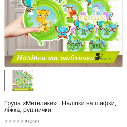
квітку
 дитини»..
Група «Метелики» . Наліпки на шафки,
ліжка, рушнички.
й матеріал
.
0 відгуків