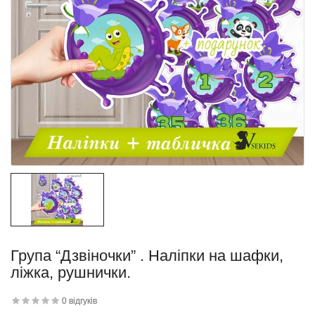
квітку
 дитини»..
Група “Дзвіночки” . Наліпки на шафки,
ліжка, рушнички.
й матеріал
.
0 відгуків