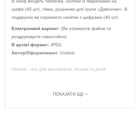
В набір входить табличка, наліпки із тваринками на
шафи (40 шт), ліжка, рушнички для групи «Дзвіночки». В
подарунок ви отримаєте наліпки з цифрами (40 шт).
Електронний варіант:
(Ви отримуєте файли та
роздруковуєте самостійно)
В архіві формат:
JPEG
Автор/Оформлювач:
Vsekids
Vsekids - все для вихователів, батьків та дітей.
ПОКАЗАТИ ЩЕ