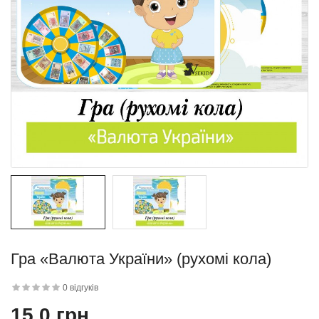
квітку
 дитини»..
Гра «Валюта України» (рухомі кола)
й матеріал
.
0 відгуків
15.0 грн