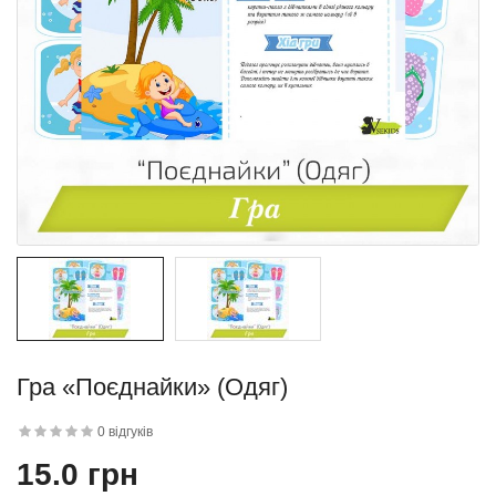
квітку
 дитини»..
Гра «Поєднайки» (Одяг)
й матеріал
0 відгуків
.
15.0 грн