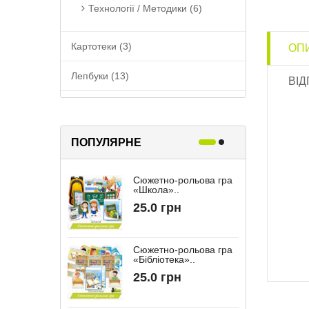
Технології / Методики (6)
Картотеки (3)
ОП
Лепбуки (13)
ВІД
Матеріали до теми (63)
Матеріали за віком (11)
ПОПУЛЯРНЕ
Нова українська школа (15)
Сюжетно-рольова гра
Р
«Школа»..
«
Оформлення (116)
25.0 грн
Папка вихователя (2)
Сюжетно-рольова гра
Розробки авторів (0)
«Бібліотека»..
“
25.0 грн
Співпраця з батьками (17)