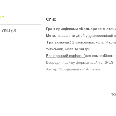
ИС
Опис
Гра з прищіпками «Кольорове містеч
ГУКІВ (0)
Мета:
вправляти дітей у диференціації 
Гра включає:
2 кольорових кола (4 кольо
титульний, мета та хід гри
Електронний варіант:
(для самостійного
Всередині архіву формат файлів: JPEG
озфарбуй квітку
Автор/Оформлювач:
Anhelina
Обов’язки дитини»..
10.0 грн
Роздатковий матеріал
ПО
Садівник”..
13.0 грн