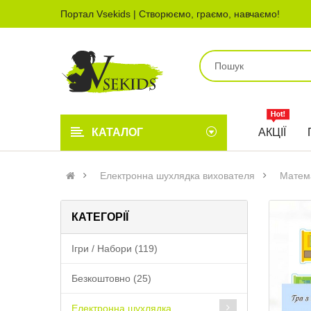
Портал Vsekids | Створюємо, граємо, навчаємо!
КАТАЛОГ
АКЦІЇ
Електронна шухлядка вихователя
Матем
КАТЕГОРІЇ
Ігри / Набори (119)
Безкоштовно (25)
Електронна шухлядка