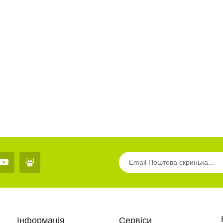
Роздатковий матеріал
Птахи”..
16.0 грн
Роздатковий матеріал
«Тварини»..
20.0 грн
Інформація
Сервіси