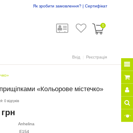
Як зробити замовлення?
|
Сертифікат
0
Вхід
Реєстрація
ечко»
 прищіпками «Кольорове містечко»
0 відгуків
 грн
Anhelina
E154