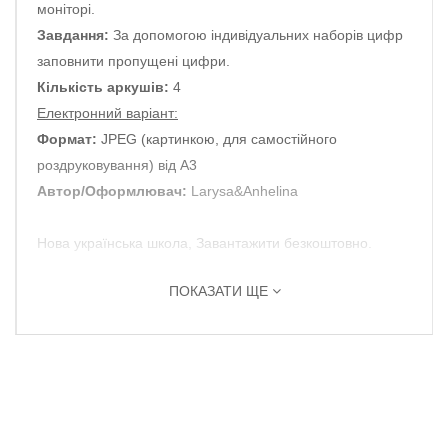
моніторі.
Завдання:
За допомогою індивідуальних наборів цифр
заповнити пропущені цифри.
Кількість аркушів:
4
Електронний варіант:
Формат:
JPEG (картинкою, для самостійного
роздруковування) від А3
Автор/Оформлювач:
Larysa&Anhelina
Нова українська школа, Завантажити безкоштовно.
ПОКАЗАТИ ЩЕ