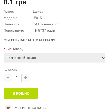
0.1 грн
квітку
 дитини»..
Автор:
Larysa
Модель:
E015
Наявність:
Є в наявності
й матеріал
Переглянуто
5737 разів
.
ОБЕРІТЬ ВАРІАНТ МАТЕРІАЛУ
Тип товару
й матеріал
Кількість
й матеріал
.
У СПИСОК БАЖАНЬ