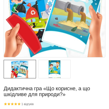
квітку
 дитини»..
Дидактична гра «Що корисне, а що
шкідливе для природи?»
й матеріал
.
1 відгуків