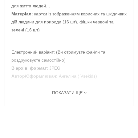
для життя людей…
Матеріал:
картки із зображенням корисних та шкідливих
дій людини для природи (16 шт), фішки червоні та
зелені (16 шт)
Електронний варіант:
(Ви отримуєте файли та
роздруковуєте самостійно)
В архіві формат
: JPEG
Автор/Оформлювач:
Ангеліна ( Vsekids)
Vsekids - все для вихователів, батьків та дітей
ПОКАЗАТИ ЩЕ