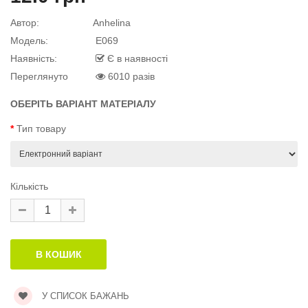
Автор:
Anhelina
й матеріал
Модель:
E069
Наявність:
Є в наявності
Переглянуто
6010 разів
й матеріал
ОБЕРІТЬ ВАРІАНТ МАТЕРІАЛУ
.
Тип товару
Кількість
У СПИСОК БАЖАНЬ