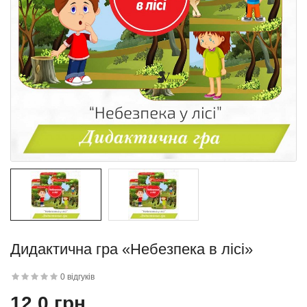
квітку
 дитини»..
Дидактична гра «Небезпека в лісі»
й матеріал
.
0 відгуків
12.0 грн