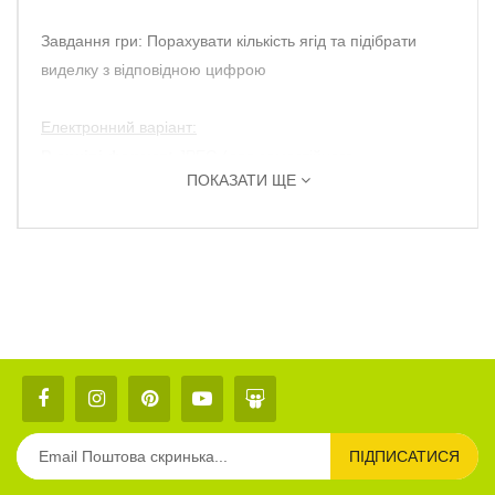
Завдання гри: Порахувати кількість ягід та підібрати
виделку з відповідною цифрою
Електронний варіант:
В архіві формат:
JPEG (для самостійного
ПОКАЗАТИ ЩЕ
роздрукування)
Автор/Оформлювач:
Vsekids (Ангеліна)
ПІДПИСАТИСЯ