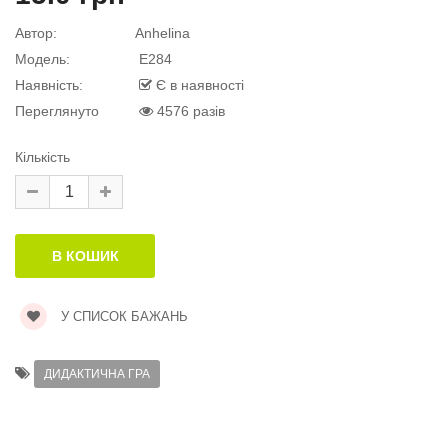
Автор:
Anhelina
й матеріал
Модель:
E284
Наявність:
Є в наявності
Переглянуто
4576 разів
й матеріал
Кількість
.
У СПИСОК БАЖАНЬ
ДИДАКТИЧНА ГРА