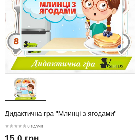
квітку
 дитини»..
Дидактична гра "Млинці з ягодами"
й матеріал
.
0 відгуків
15.0 грн