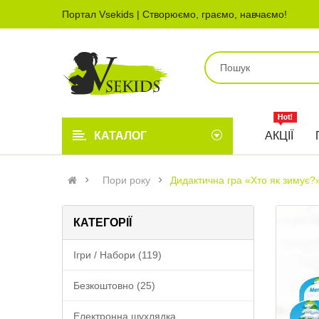
Портал Vsekids | Створюємо, граємо, навчаємо!
КАТАЛОГ
АКЦІЇ
Пори року
Дидактична гра «Хто як зимує?
КАТЕГОРІЇ
Ігри / Набори (119)
Безкоштовно (25)
Електронна шухлядка