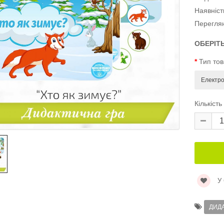
Наявніст
Перегля
ОБЕРІТ
Тип то
Кількість
У
ДИД