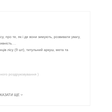
у, про те, як і де вони зимують, розвивати увагу,
тивність.…
ців лісу (9 шт), титульний аркуш, мета та
ного роздруковування )
КАЗАТИ ЩЕ