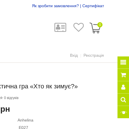
Як зробити замовлення?
|
Сертифікат
0
Вхід
Реєстрація
тична гра «Хто як зимує?»
0 відгуків
грн
Anhelina
E027