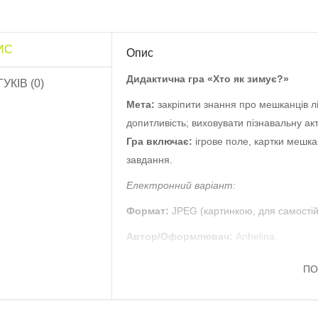
ИС
Опис
озфарбуй квітку
Обов’язки дитини»..
Дидактична гра «Хто як зимує?»
ГУКІВ (0)
10.0 грн
Мета:
закріпити знання про мешканців ліс
допитливість; виховувати пізнавальну ак
Роздатковий матеріал
Гра включає:
ігрове поле, картки мешкан
Садівник”..
завдання.
13.0 грн
Електронний варіант:
Роздатковий матеріал
Формат:
JPEG (картинкою, для самостій
Птахи”..
16.0 грн
Автор/Оформлювач:
Anhelina
ПО
Роздатковий матеріал
«Тварини»..
20.0 грн