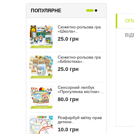
ПОПУЛЯРНЕ
ОП
Сюжетно-рольова гра
Р
«Школа»..
«
ВІД
25.0 грн
Сюжетно-рольова гра
«Бібліотека»..
“
25.0 грн
Сенсорний лепбук
«Прогулянка містом» ..
“
80.0 грн
Розфарбуй квітку прав
дитини..
10.0 грн