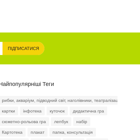
ПІДПИСАТИСЯ
Найпопулярніші Теги
рибки, акваріум, підводний світ, наголівники, театралізація, роль
картки
інфотека
куточок
дидактична гра
сюжетно-рольова гра
лепбук
набір
Картотека
плакат
папка, консультація