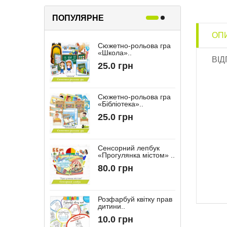
ПОПУЛЯРНЕ
ОП
Сюжетно-рольова гра
Р
«Школа»..
«
ВІД
25.0 грн
Сюжетно-рольова гра
«Бібліотека»..
“
25.0 грн
Сенсорний лепбук
«Прогулянка містом» ..
“
80.0 грн
Розфарбуй квітку прав
дитини..
10.0 грн