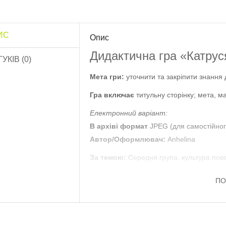
ИС
Опис
озфарбуй квітку
Обов’язки дитини»..
Дидактична гра «Катрус
ГУКІВ (0)
10.0 грн
Мета гри:
уточнити та закріпити знання 
Гра включає
титульну сторінку; мета, ма
Роздатковий матеріал
Садівник”..
Електронний варіант:
13.0 грн
В архіві формат
JPEG (для самостійног
Автор/Оформлювач:
Anhelina
Роздатковий матеріал
Птахи”..
За темою:
Середня група, культура пове
16.0 грн
ПО
Роздатковий матеріал
«Тварини»..
20.0 грн