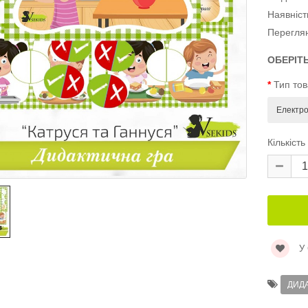
Наявніст
Перегля
ОБЕРІТ
Тип то
Кількість
У
ДИД