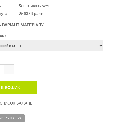
ь:
Є в наявності
нуто
6323 разів
Ь ВАРІАНТ МАТЕРІАЛУ
вару
 СПИСОК БАЖАНЬ
АКТИЧНА ГРА