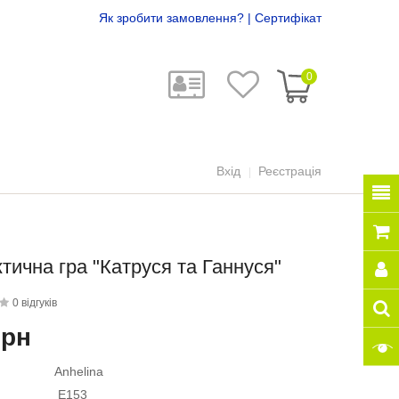
Як зробити замовлення?
|
Сертифікат
0
Вхід
Реєстрація
тична гра "Катруся та Ганнуся"
0 відгуків
грн
Anhelina
E153