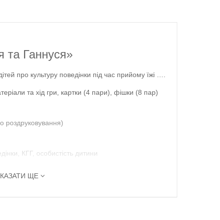
я та Ганнуся»
дітей про культуру поведінки під час прийому їжі ….
теріали та хід гри, картки (4 пари), фішки (8 пар)
о роздруковування)
дінки, КГГ, особистість дитини
КАЗАТИ ЩЕ