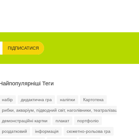
ПІДПИСАТИСЯ
Найпопулярніші Теги
набір
дидактична гра
наліпки
Картотека
рибки, акваріум, підводний світ, наголівники, театралізація, роль
демонстраційні картки
плакат
портфоліо
роздатковий
інформація
сюжетно-рольова гра