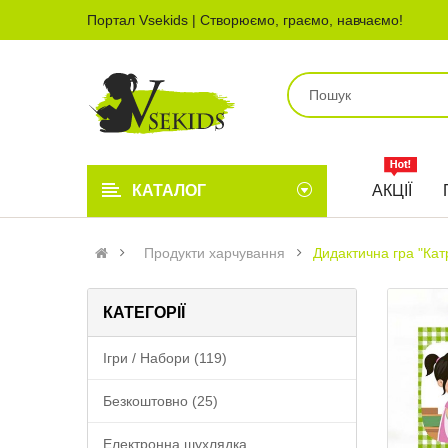
Портал Vsekids | Створюємо, граємо, навчаємо!
КАТАЛОГ
АКЦІЇ
Продукти харчування
Дидактична гра "Кат
КАТЕГОРІЇ
Ігри / Набори (119)
Безкоштовно (25)
Електронна шухлядка