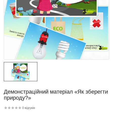
квітку
 дитини»..
Демонстраційний матеріал «Як зберегти
природу?»
й матеріал
.
0 відгуків